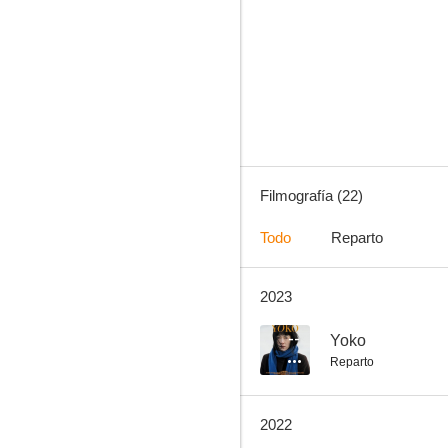
Dawn of the Felines
--
Filmografía (22)
Todo
Reparto
2023
Sea of Revival
--
--
Yoko
Reparto
2022