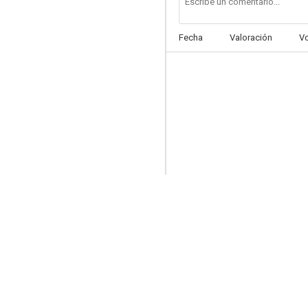
Fecha
Valoración
V
Ecstacy of the Angels
--
Sex Game
--