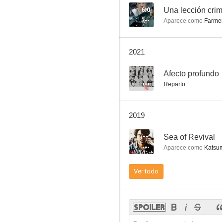
6.0
Una lección crim
Aparece como
Farme
Ryuzo and his Seven Henchmen
2021
--
--
Afecto profundo
Reparto
2019
--
Sea of Revival
Aparece como
Katsu
Entrails of a Beautiful Woman
Ver todo
--