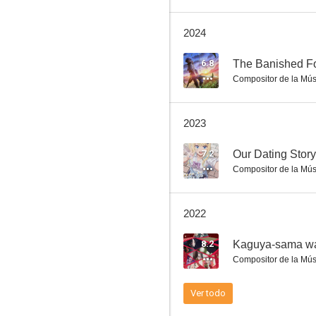
2024
Monogatari Series: Second Season
6.8
The Banished Fo
Compositor de la Mús
7.0
2023
7.2
Our Dating Stor
Compositor de la Mús
2022
Mahou Sensei Negima!: Mou Hitotsu no Sekai
8.2
6.0
Compositor de la Mús
Ver todo