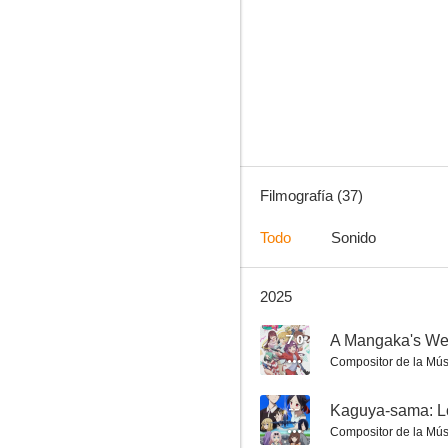
Kaguya-sama: Love Is War
8.0
Filmografía (37)
Todo
Sonido
2025
Kono Oto Tomare!: Sounds of Life
7.5
7.0
Compositor de la Mús
--
Kaguya-sama: Lo
Compositor de la Mús