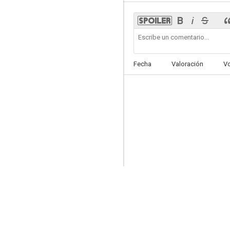
Kaguya-sama: Love Is War OVA
Fecha
Valoración
V
--
Kaguya-sama: Love is War -The Steps to Become an Adult-
--