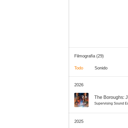
Saw VII 3D
6.4
Filmografía (29)
Todo
Sonido
2026
Ava
7.9
7.3
The Boroughs: J
Supervising Sound Ed
2025