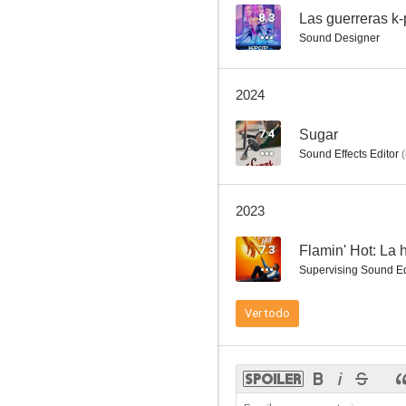
8.3
Las guerreras k
Sound Designer
La verdad oculta
2024
7.3
7.4
Sugar
Sound Effects Editor
(
2023
7.3
Flamin' Hot: La 
Supervising Sound Ed
The Boroughs: Jubilación rebelde
Ver todo
6.8