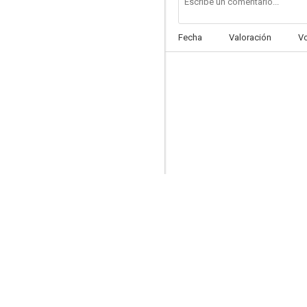
Fecha
Valoración
V
La llamada
6.0
Defendor
5.3