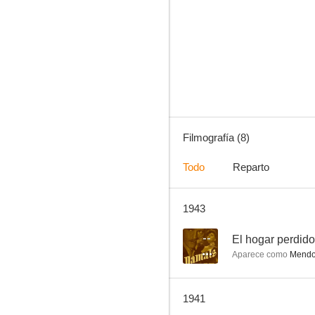
Era una noche embriagadora
--
Filmografía (8)
Todo
Reparto
1943
Der Tiger von Eschnapur
--
El hogar perdido
Aparece como
Mendo
1941