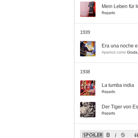
--
Mein Leben für I
Reparto
1939
--
Era una noche 
Aparece como
Gruda,
1938
3.0
La tumba india
Reparto
--
Der Tiger von E
Reparto