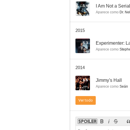
5.6
I Am Not a Serial
Aparece como
Dr. Ne
Mimic 3
2015
--
5.3
Experimenter: La
Aparece como
Steph
2014
6.6
Jimmy's Hall
Aparece como
Seán
Happy Here and Now
Ver todo
--