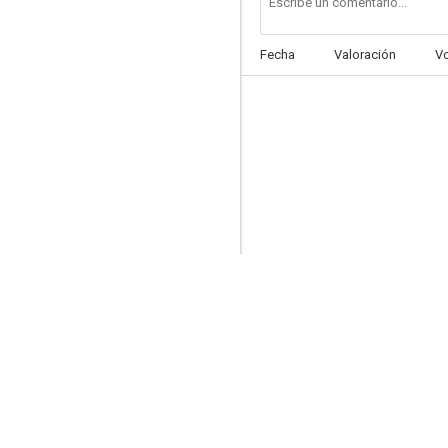
Fecha
Valoración
V
Montana
--
Def Leppard: Hysteria