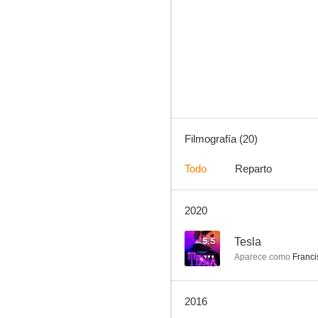
Jimmy's Hall
5.3
Filmografía (20)
Todo
Reparto
2020
The Burrowers
3.5
5.5
Tesla
Aparece como
Franci
2016