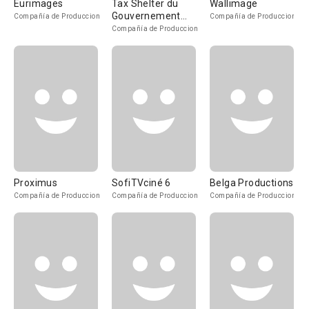
Eurimages
Tax Shelter du
Wallimage
Gouvernement
Compañía de Produccion
Compañía de Produccion
Fédéral Belge
Compañía de Produccion
Proximus
SofiTVciné 6
Belga Productions
Compañía de Produccion
Compañía de Produccion
Compañía de Produccion