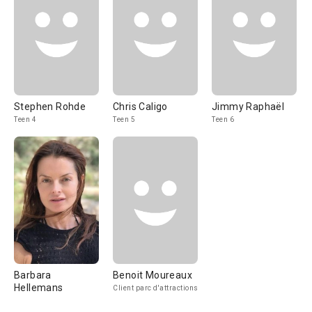
Stephen Rohde
Chris Caligo
Jimmy Raphaël
Teen 4
Teen 5
Teen 6
Barbara
Benoit Moureaux
Hellemans
Client parc d'attractions