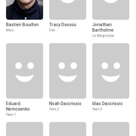
Bastien Bouillon
Tracy Dossou
Jonathan
Bartholme
Marc
Fati
Le Maigrichon
Eduard
Noah Daccrissio
Idao Daccrissio
Nemcsenko
Teen 2
Teen 3
Teen 1