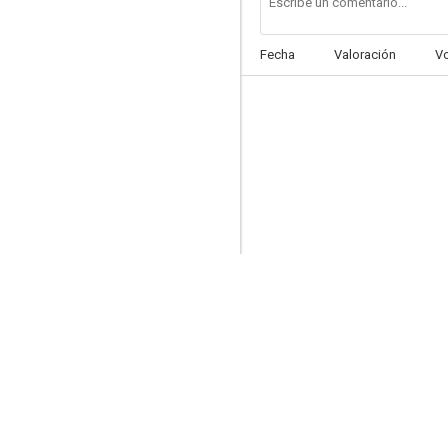
Fecha
Valoración
V
Wallace & Gromit's Cracking Contraptions
--
Peppa's Cinema Party
--