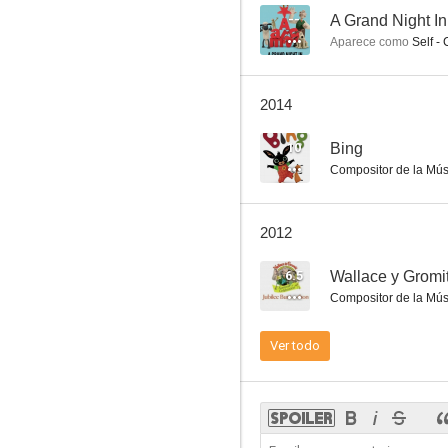
--
A Grand Night In
Aparece como
Self -
Un hombre sin importancia
2014
6.6
10
Bing
Compositor de la Mús
2012
6.5
Wallace y Gromit
Compositor de la Mús
Las increíbles aventuras de Wallace y Gromit
Ver todo
6.5