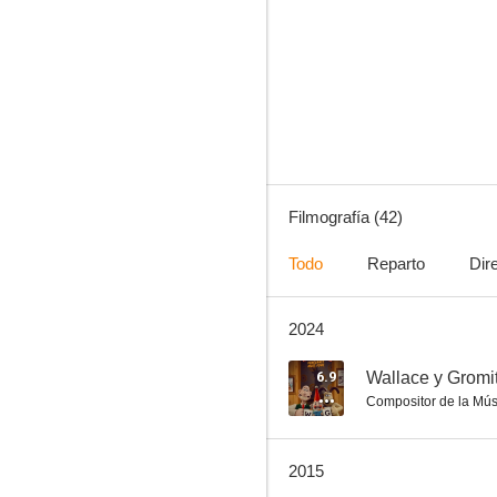
El pequeño reino de Ben y Holly
8.0
Filmografía (42)
Todo
Reparto
Dir
2024
Wallace y Gromit: Los pantalones equivocados
7.0
6.9
Compositor de la Mús
2015