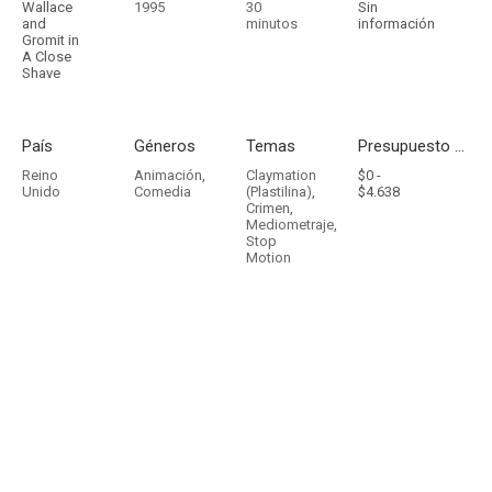
Wallace
1995
30
Sin
and
minutos
información
Gromit in
A Close
Shave
País
Géneros
Temas
Presupuesto - Ingresos
Reino
Animación
,
Claymation
$0 -
Unido
Comedia
(Plastilina)
,
$4.638
Crimen
,
Mediometraje
,
Stop
Motion