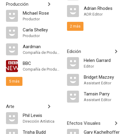
Producción
Adrian Rhodes
Michael Rose
ADR Editor
Productor
2 más
Carla Shelley
Productor
Aardman
Edición
Compañía de Produccion
Helen Garrard
BBC
Editor
Compañía de Produccion
Bridget Mazzey
5 más
Assistant Editor
Tamsin Parry
Assistant Editor
Arte
Phil Lewis
Dirección Artística
Efectos Visuales
Trisha Budd
Gary Kachelhoffer