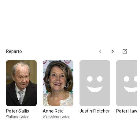
Reparto
Peter Sallis
Anne Reid
Justin Fletcher
Peter Haw
Wallace (voice)
Wendolene (voice)