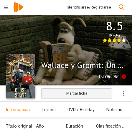
Identificarse/Registrarse
8.5
10 votos
Wallace y Gromit: Un esquilado apurado
Estrenada
Marcar ficha
Información
Trailers
DVD / Blu-Ray
Noticias
Título original
Año
Duración
Clasificación por edades