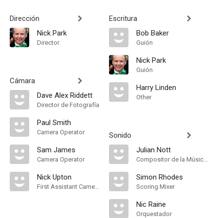
Dirección
Escritura
Nick Park
Bob Baker
Director
Guión
Nick Park
Guión
Cámara
Harry Linden
Dave Alex Riddett
Other
Director de Fotografía
Paul Smith
Camera Operator
Sonido
Sam James
Julian Nott
Camera Operator
Compositor de la Música Original
Nick Upton
Simon Rhodes
First Assistant Camera
Scoring Mixer
Nic Raine
Orquestador