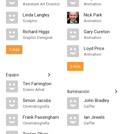
Assistant Art Director
Animation
Linda Langley
Nick Park
Sculptor
Animation
Richard Higgs
Gary Cureton
Graphic Designer
Animation
Loyd Price
1 más
Animation
4 más
Equipo
Tim Farrington
Scenic Artist
Iluminación
Simon Jacobs
John Bradley
Cinematografía
Gaffer
Frank Passingham
Ian Jewels
Cinematografía
Gaffer