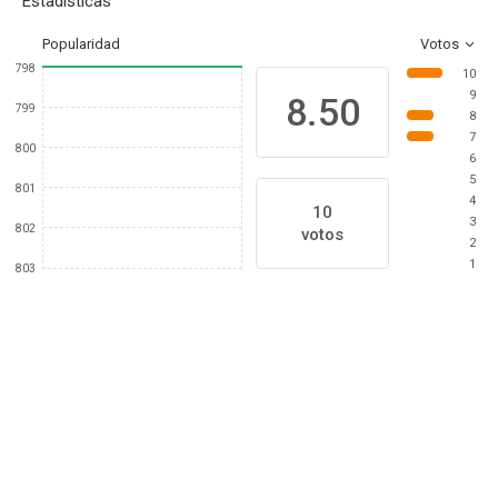
Estadísticas
Popularidad
Votos
798
10
9
8.50
799
8
7
800
6
5
801
4
10
3
802
votos
2
1
803