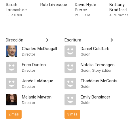
Sarah
Rob Lévesque
David Hyde
Brittany
Lancashire
Pierce
Bradford
Julia Child
Paul Child
Alice Naman
Dirección
Escritura
Charles McDougall
Daniel Goldfarb
Director
Guión
Erica Dunton
Natalia Temesgen
Director
Guión, Story Editor
Jenée LaMarque
Thaddeus McCants
Director
Guión
Melanie Mayron
Emily Bensinger
Director
Guión
2 más
3 más