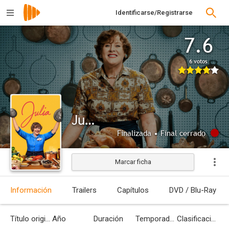
Identificarse/Registrarse
7.6
6 votos
Julia
Finalizada • Final cerrado
Marcar ficha
Información
Trailers
Capítulos
DVD / Blu-Ray
Título original
Año
Duración
Temporadas
Clasificación por edades