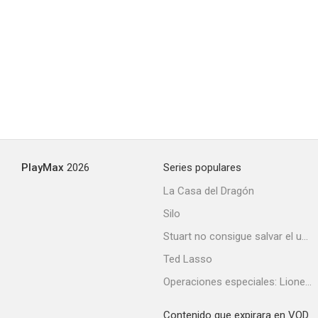
Lancome: La Vie Est Belle
--
PlayMax
2026
Series populares
La Casa del Dragón
Silo
Mr. Scorsese
Stuart no consigue salvar el universo
--
Ted Lasso
Operaciones especiales: Lioness
Contenido que expirara en VOD