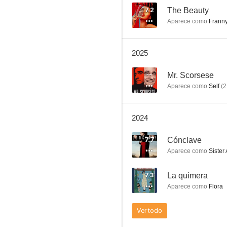
7.2
The Beauty
Aparece como
Franny
Los Increíbles 2
2025
6.3
--
Mr. Scorsese
Aparece como
Self
(
2
2024
7.7
Cónclave
Aparece como
Sister
El astronauta
7.3
La quimera
10
Aparece como
Flora
Ver todo