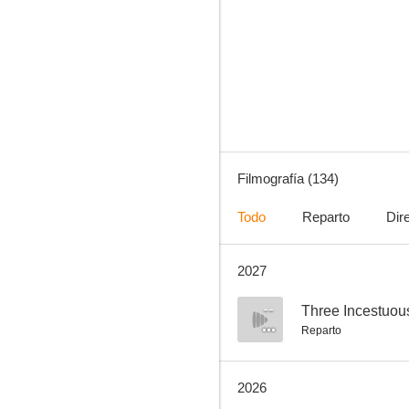
Alias
7.7
Filmografía (134)
Todo
Reparto
Dir
2027
Rockefeller Plaza (30 Rock)
7.3
--
Three Incestuous
Reparto
2026