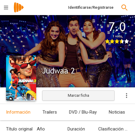
Identificarse/Registrarse
7.0
1 voto
Judwaa 2
Marcar ficha
Información
Trailers
DVD / Blu-Ray
Noticias
Título original
Año
Duración
Clasificación por edades