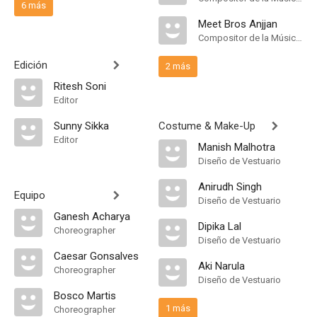
6 más
Meet Bros Anjjan
Compositor de la Música Original
Edición
2 más
Ritesh Soni
Editor
Sunny Sikka
Costume & Make-Up
Editor
Manish Malhotra
Diseño de Vestuario
Anirudh Singh
Equipo
Diseño de Vestuario
Ganesh Acharya
Dipika Lal
Choreographer
Diseño de Vestuario
Caesar Gonsalves
Aki Narula
Choreographer
Diseño de Vestuario
Bosco Martis
1 más
Choreographer