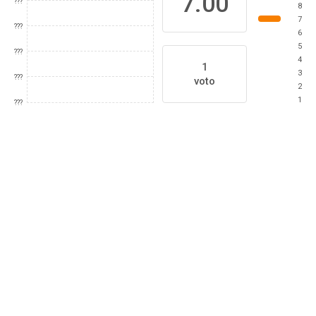
7.00
???
8
7
???
6
5
???
4
1
3
???
voto
2
1
???