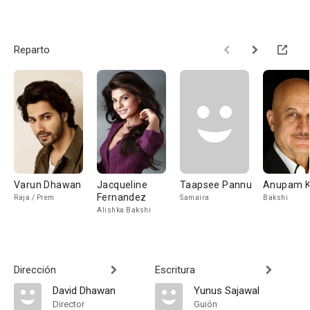
Reparto
Varun Dhawan
Jacqueline
Taapsee Pannu
Anupam K
Fernandez
Raja / Prem
Samaira
Bakshi
Alishka Bakshi
Dirección
Escritura
David Dhawan
Yunus Sajawal
Director
Guión