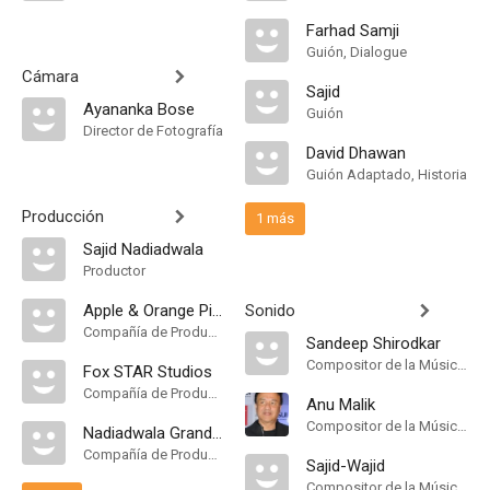
Farhad Samji
Guión, Dialogue
Cámara
Sajid
Ayananka Bose
Guión
Director de Fotografía
David Dhawan
Guión Adaptado, Historia
Producción
1 más
Sajid Nadiadwala
Productor
Apple & Orange Pictures
Sonido
Compañía de Produccion
Sandeep Shirodkar
Compositor de la Música Original, Música
Fox STAR Studios
Compañía de Produccion
Anu Malik
Compositor de la Música Original, Música
Nadiadwala Grandson Entertainment
Compañía de Produccion
Sajid-Wajid
Compositor de la Música Original