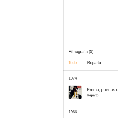
El primer cuartel
--
Filmografía (9)
Todo
Reparto
1974
La ruta de los narcóticos
--
Emma, puertas 
Reparto
1966