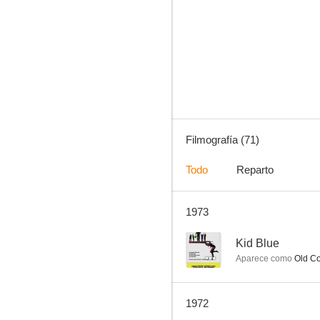
El tesoro de Sierra Madre
7.3
Filmografía (71)
Todo
Reparto
1973
Si Adelita se fuera con otro
6.8
--
Kid Blue
Aparece como
Old Co
1972