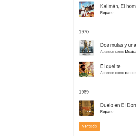
5.7
Kalimán, El homb
Reparto
El fugitivo
1970
6.0
7.4
Dos mulas y una
Aparece como
Mexican 
--
El quelite
Aparece como
(uncre
1969
Del odio nace el amor
--
Duelo en El Dor
5.7
Reparto
Ver todo