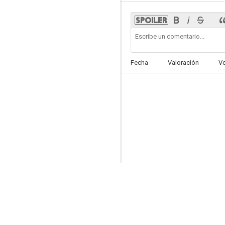
Kalimán, El hombre increíble
Fecha
Valoración
V
--
Kid Blue
--