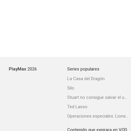
El moderno Barba Azul
--
PlayMax
2026
Series populares
La Casa del Dragón
Silo
El jagüey de las ruinas
Stuart no consigue salvar el universo
--
Ted Lasso
Operaciones especiales: Lioness
Contenido que expirara en VOD