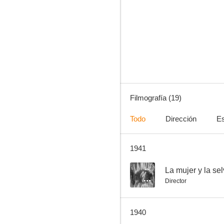
La ley que olvidaron
--
Filmografía (19)
Todo
Dirección
Es
1941
Besos brujos
--
--
La mujer y la se
Director
1940