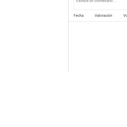
Fecha
Valoración
V
La maleva
--
De vuelta al pago