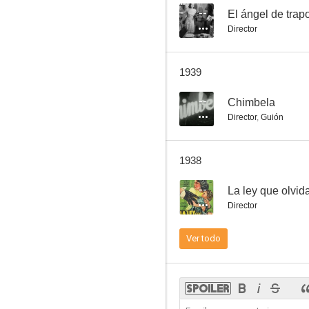
--
El ángel de trap
Director
Puente Alsina
1939
--
--
Chimbela
Director
,
Guión
1938
--
La ley que olvid
Director
Perdón, viejita
Ver todo
--