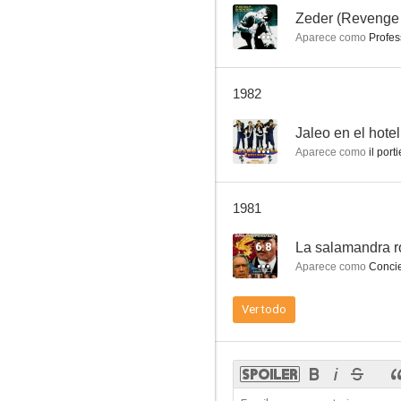
--
Zeder (Revenge 
Aparece como
Profes
Zeder (Revenge of the Dead)
1982
--
--
Jaleo en el hotel
Aparece como
il port
1981
6.8
La salamandra r
Aparece como
Conci
El as
Ver todo
--