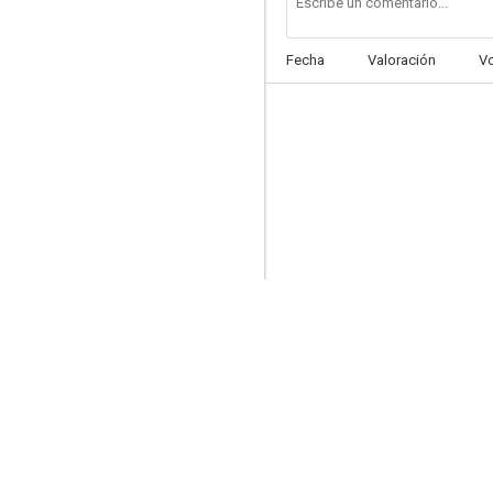
Fecha
Valoración
V
Tanto va la gatta al lardo...
--
Casanova y compañía
--