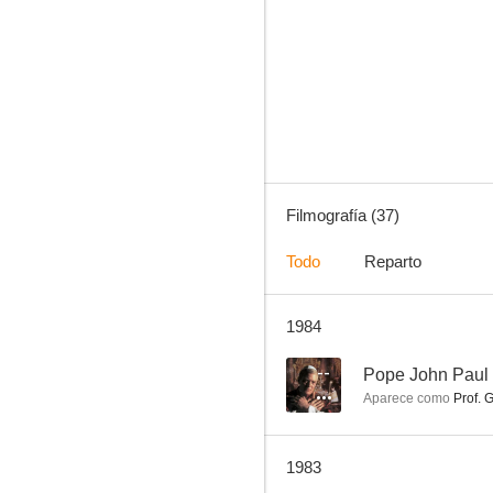
La salamandra roja
4.3
Filmografía (37)
Todo
Reparto
1984
Barrabás
--
--
Pope John Paul 
Aparece como
Prof. 
1983