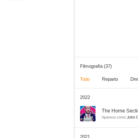
Los Simpson
8.5
Filmografía (37)
Todo
Reparto
Dir
2022
Community
6.9
--
The Horne Sect
Aparece como
John O
2021