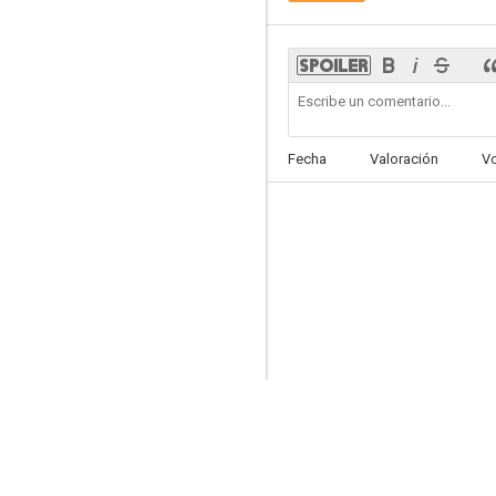
Los Pitufos y el Jinete sin Cabeza
Fecha
Valoración
V
7.0
The True Cost
--