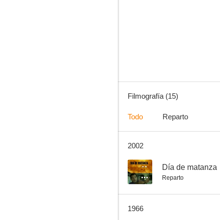
La bodega
--
Filmografía (15)
Todo
Reparto
2002
El Marino Español
--
--
Día de matanza
Reparto
1966