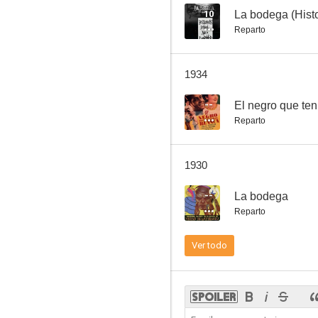
10
La bodega (Histo
Reparto
El beso de la muerte
1934
--
--
El negro que ten
Reparto
1930
--
La bodega
Reparto
Misterio de dolor
Ver todo