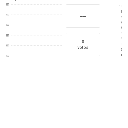
???
10
9
--
???
8
7
???
6
5
???
4
0
3
???
votos
2
1
???