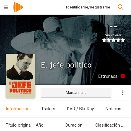
Identificarse/Registrarse
--
Sin valorar
El jefe político
Estrenada
Marcar ficha
Información
Trailers
DVD / Blu-Ray
Noticias
Título original
Año
Duración
Clasificación por edades