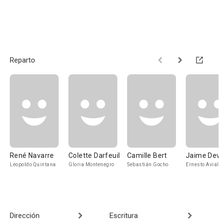
Reparto
René Navarre
Colette Darfeuil
Camille Bert
Jaime De
Leopoldo Quintana
Gloria Montenegro
Sebastián Gocho
Ernesto Avial
Dirección
Escritura