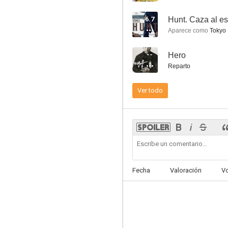
6.7
Hunt. Caza al es
Aparece como
Tokyo 
--
Hero
Rampant
Reparto
5.9
Ver todo
Fecha
Valoración
V
Gangnam, bajos fondos
5.0