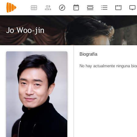
Jo Woo-jin
Biografía
No hay actualmente ninguna biog