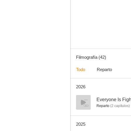
Happiness
7.4
Filmografía (42)
Todo
Reparto
2026
Alienoid
7.0
--
Everyone Is Fig
Reparto
(
2
capítulos
)
2025