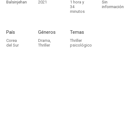
Balsinjehan
2021
1 hora y
Sin
34
información
minutos
País
Géneros
Temas
Corea
Drama
,
Thriller
del Sur
Thriller
psicológico