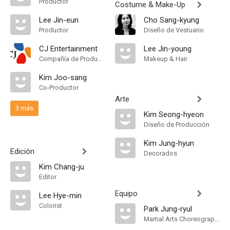
Productor
Costume & Make-Up
Lee Jin-eun
Cho Sang-kyung
Productor
Diseño de Vestuario
CJ Entertainment
Lee Jin-young
Compañía de Produccion
Makeup & Hair
Kim Joo-sang
Co-Productor
Arte
3 más
Kim Seong-hyeon
Diseño de Producción
Kim Jung-hyun
Edición
Decorados
Kim Chang-ju
Editor
Equipo
Lee Hye-min
Colorist
Park Jung-ryul
Martial Arts Choreographer