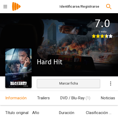
Identificarse/Registrarse
7.0
1 voto
Hard Hit
Marcar ficha
Estrenada
Información
Trailers
DVD / Blu-Ray
(1)
Noticias
Título original
Año
Duración
Clasificación por edades