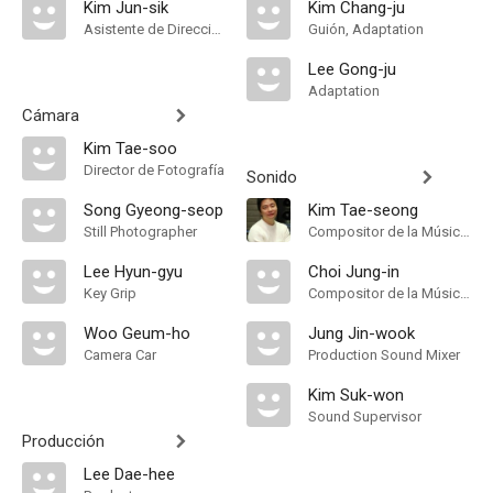
Kim Jun-sik
Kim Chang-ju
Asistente de Dirección
Guión, Adaptation
Lee Gong-ju
Adaptation
Cámara
Kim Tae-soo
Director de Fotografía
Sonido
Song Gyeong-seop
Kim Tae-seong
Still Photographer
Compositor de la Música Original
Lee Hyun-gyu
Choi Jung-in
Key Grip
Compositor de la Música Original
Woo Geum-ho
Jung Jin-wook
Camera Car
Production Sound Mixer
Kim Suk-won
Sound Supervisor
Producción
Lee Dae-hee