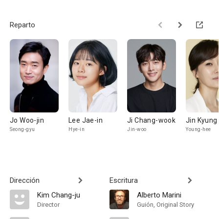
Reparto
Jo Woo-jin
Lee Jae-in
Ji Chang-wook
Jin Kyung
Seong-gyu
Hye-in
Jin-woo
Young-hee
Dirección
Escritura
Kim Chang-ju
Alberto Marini
Director
Guión, Original Story