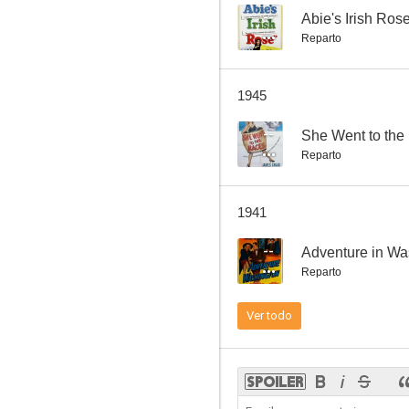
--
Abie's Irish Ros
Reparto
Don't Bet on Women
1945
--
--
She Went to the
Reparto
1941
--
Adventure in Wa
Reparto
Lightnin'
Ver todo