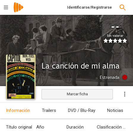
Identificarse/Registrarse
--
Sin valorar
La canción de mi alma
Estrenada
Marcar ficha
Información
Trailers
DVD / Blu-Ray
Noticias
Título original
Año
Duración
Clasificación por edades