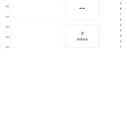
9
--
???
8
7
???
6
5
???
4
0
3
???
votos
2
1
???