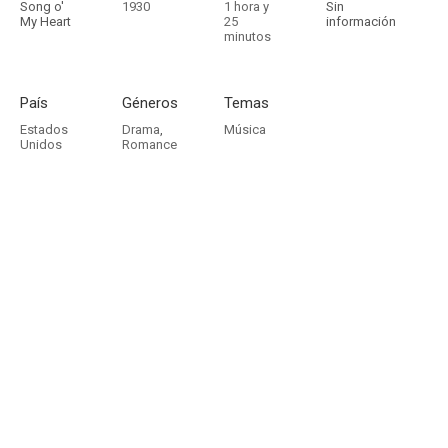
Song o'
1930
1 hora y
Sin
My Heart
25
información
minutos
País
Géneros
Temas
Estados
Drama
,
Música
Unidos
Romance