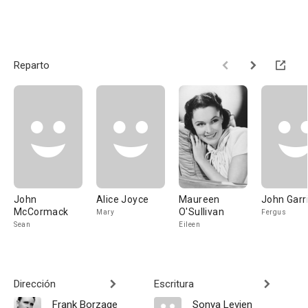
Reparto
John
Alice Joyce
Maureen
John Garr
McCormack
O'Sullivan
Mary
Fergus
Sean
Eileen
Dirección
Escritura
Frank Borzage
Sonya Levien