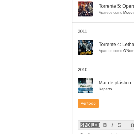
5.9
Torrente 5: Ope
Aparece como
Mogut
Los Negros
2011
5.7
Torrente 4: Lethal
Aparece como
G'No
2010
--
Mar de plástico
Reparto
Ver todo