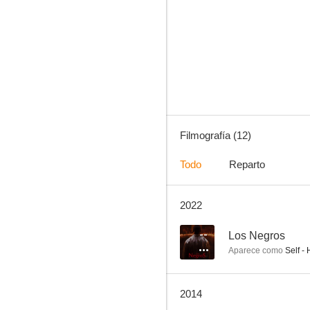
Torrente 4: Lethal Crisis (Crisis Letal)
6.2
Filmografía (12)
Todo
Reparto
2022
Atún y chocolate
--
--
Los Negros
Aparece como
Self - 
2014