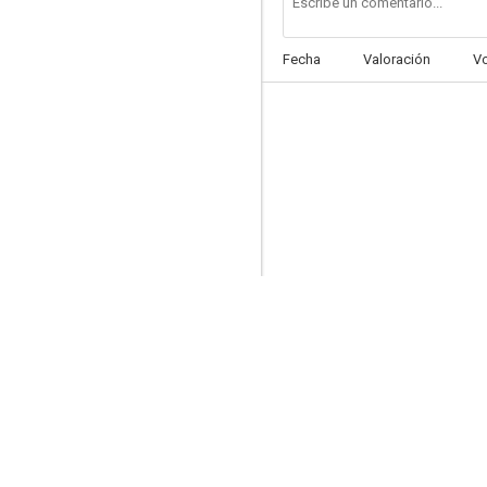
Fecha
Valoración
V
Zu Gast Bei Freunden
--
The Last Leg
--