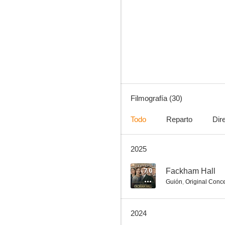
Jimmy Carr: Funny Business
6.0
Filmografía (30)
Todo
Reparto
Dir
2025
El Roast de Rob Lowe
--
7.0
Fackham Hall
Guión
,
Original Conc
2024