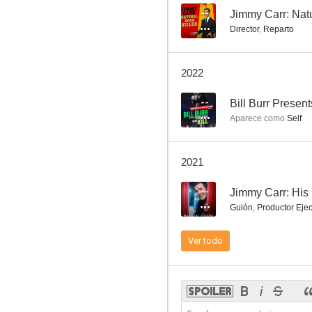
--
Jimmy Carr: Natu
Director
,
Reparto
Jimmy Carr: Natural Born Killer
2022
--
--
Bill Burr Presen
Aparece como
Self
2021
--
Jimmy Carr: His 
Guión
,
Productor Ejec
Jimmy Carr: His Dark Material
Ver todo
--