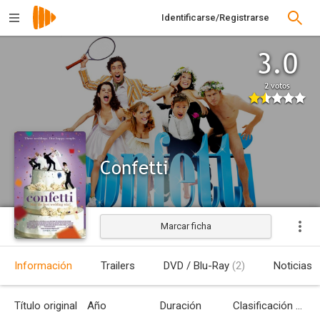
Identificarse/Registrarse
3.0
2 votos
Confetti
Marcar ficha
Estrenada
Información
Trailers
DVD / Blu-Ray
(2)
Noticias
Título original
Año
Duración
Clasificación por edades