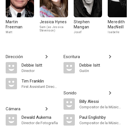
Martin
Jessica Hynes
Stephen
Meredith
Freeman
Mangan
MacNeill
Sam (as Jessica
Stevenson)
Matt
Josef
Isabelle
Dirección
Escritura
Debbie Isitt
Debbie Isitt
Director
Guión
Tim Franklin
First Assistant Director
Sonido
Billy Alessi
Compositor de la Música Original
Cámara
Dewald Aukema
Paul Englishby
Director de Fotografía
Compositor de la Música Original