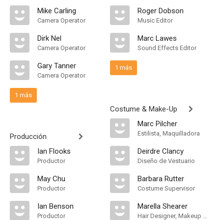
Mike Carling
Roger Dobson
Camera Operator
Music Editor
Dirk Nel
Marc Lawes
Camera Operator
Sound Effects Editor
Gary Tanner
1 más
Camera Operator
1 más
Costume & Make-Up
Marc Pilcher
Estilista, Maquilladora
Producción
Ian Flooks
Deirdre Clancy
Productor
Diseño de Vestuario
May Chu
Barbara Rutter
Productor
Costume Supervisor
Ian Benson
Marella Shearer
Productor
Hair Designer, Makeup Designer