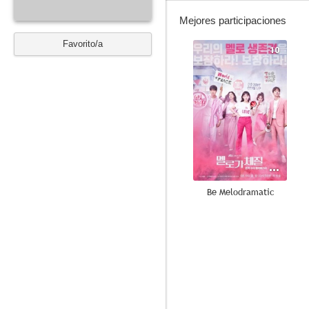
Mejores participaciones
Favorito/a
10
Be Melodramatic
8.7