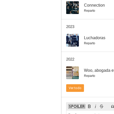
7.0
Connection
Reparto
Parole Examiner Lee
2023
--
--
Luchadoras
Reparto
2022
8.7
Woo, abogada ex
Reparto
The Fiery Priest
Ver todo