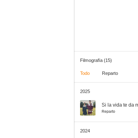
¿Quieres casarte conmigo?
7.7
Filmografía (15)
Todo
Reparto
2025
La terraza mística
--
9.4
Si la vida te da 
Reparto
2024