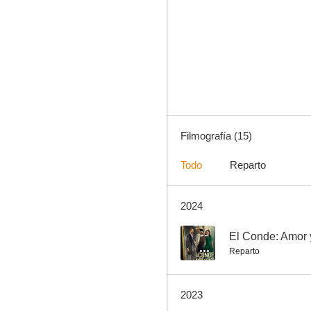
Cuando me enamoro
7.8
Filmografía (15)
Todo
Reparto
2024
Un refugio para el amor
3.8
--
El Conde: Amor 
Reparto
2023