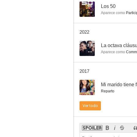
10
Los 50
Aparece como
Partic
La octava cláusula
2022
--
3.8
La octava cláus
Aparece como
Commis
2017
7.8
Mi marido tiene 
Reparto
Juro que te amo
Ver todo