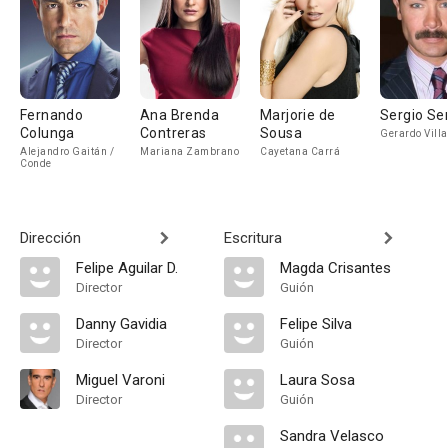
Fernando
Ana Brenda
Marjorie de
Sergio Se
Colunga
Contreras
Sousa
Gerardo Villa
Alejandro Gaitán /
Mariana Zambrano
Cayetana Carrá
Conde
Dirección
Escritura
Felipe Aguilar D.
Magda Crisantes
Director
Guión
Danny Gavidia
Felipe Silva
Director
Guión
Miguel Varoni
Laura Sosa
Director
Guión
Sandra Velasco