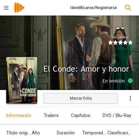
Identificarse/Registrarse
--
Sin valorar
El Conde: Amor y honor
En emisión
Marcar ficha
Información
Trailers
Capítulos
DVD / Blu-Ray
Título original
Año
Duración
Temporadas
Clasificación por edades