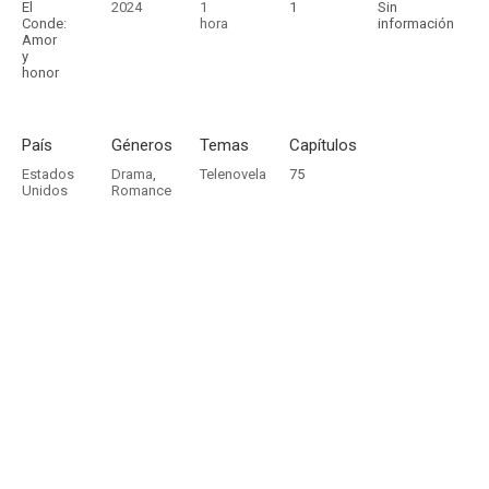
El
2024
1
1
Sin
Conde:
hora
información
Amor
y
honor
País
Géneros
Temas
Capítulos
Estados
Drama
,
Telenovela
75
Unidos
Romance