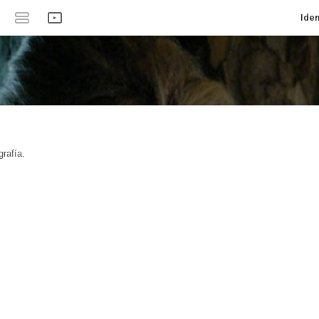
Iden
rafía.