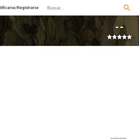
tificarse/Registrarse
--