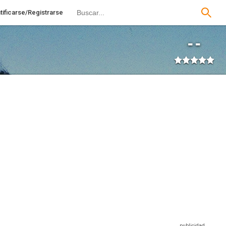
tificarse/Registrarse
--