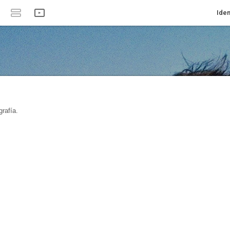
Iden
rafía.