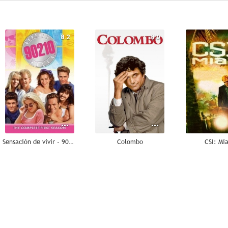
8.2
8.0
Sensación de vivir - 90210
Colombo
CSI: Mi
10
8.9