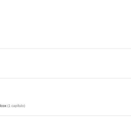
Valle de pasiones
Patrulla motorizada
Koja
2.0
1.0
Colombo: Rescate por un muerto
Eischied
Arlett
--
--
lcox
(
1
capítulo
)