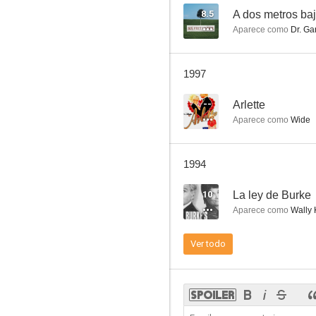
8.5
A dos metros baj
Aparece como
Dr. Ga
Goodnight, Beantown
1997
--
--
Arlette
Aparece como
Wide
1994
10
La ley de Burke
Aparece como
Wally 
Disparate americano
Ver todo
--