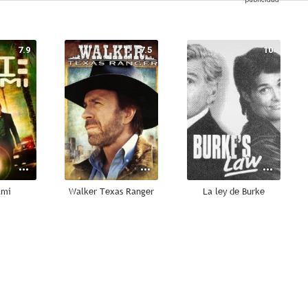
7.9
7.5
10
ami
Walker Texas Ranger
La ley de Burke
8.2
7.5
7.5