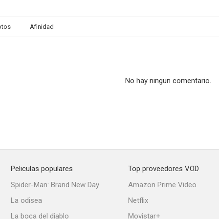
otos
Afinidad
Patrulla juvenil
Lassie
No hay ningun comentario.
Peliculas populares
Top proveedores VOD
Spider-Man: Brand New Day
Amazon Prime Video
La odisea
Netflix
La boca del diablo
Movistar+