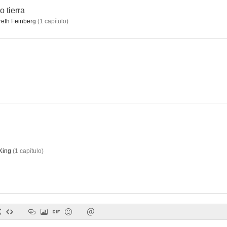
o tierra
reth Feinberg
(
1
capítulo
)
Dos contra el crimen
Alice
Señor Á
--
--
King
(
1
capítulo
)
La partida de los jueves
The New Perry Mason
Harry
--
--