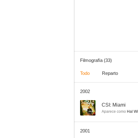
Santa Bárbara
6.7
Filmografía (33)
Todo
Reparto
2002
Estación polar Cebra
--
7.9
CSI: Miami
Aparece como
Hal Wi
2001