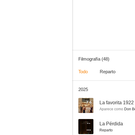
Madres: Amor y vida
8.1
Filmografía (48)
Todo
Reparto
2025
Entrevías
7.7
7.6
La favorita 1922
Aparece como
Don Be
--
La Pérdida
Reparto