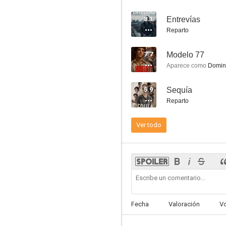
8.1
Entrevías
Reparto
7.7
Modelo 77
Como Dios manda
Aparece como
Domin
10
5.9
Sequía
Reparto
Ver todo
El descubrimiento del cielo
9.0
Fecha
Valoración
V