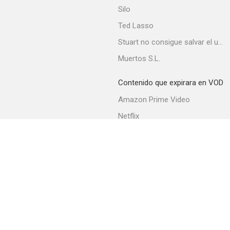
Silo
Ted Lasso
Stuart no consigue salvar el universo
Muertos S.L.
Contenido que expirara en VOD
Amazon Prime Video
Netflix
Filmin
Movistar+
Movistar+ Fibra