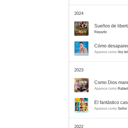
2024
El bola
9.2
Sueños de liber
Reparto
7.4
--
Cómo desaparec
Aparece como
Voz te
2023
6.8
Como Dios man
Aparece como
Rafael
Médico de familia
6.8
6.6
El fantástico ca
Aparece como
Señor 
2022