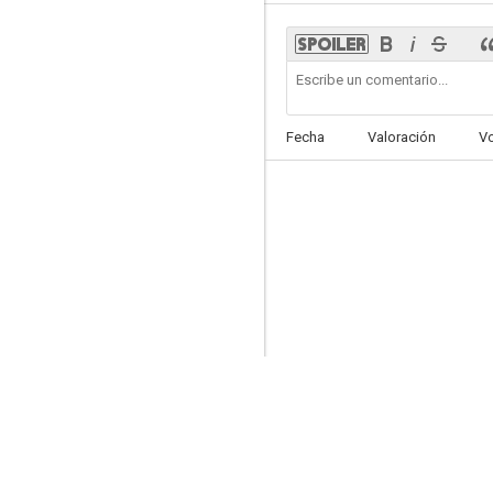
Ley y orden
Fecha
Valoración
V
7.0
Cape Fear
7.0