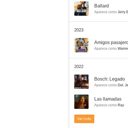
8.6
Ballard
Aparece como
Jerry 
Max Payne
2023
8.3
7.3
Amigos pasajero
Aparece como
Warre
2022
8.2
Bosch: Legado
Aparece como
Det. J
Prodigal Son
--
Las llamadas
7.7
Aparece como
Ray
Ver todo