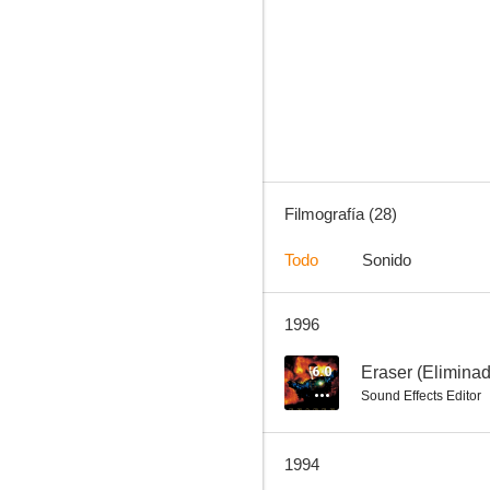
Maverick
8.0
Filmografía (28)
Todo
Sonido
1996
Todo está muy duro
7.0
6.0
Eraser (Eliminad
Sound Effects Editor
1994