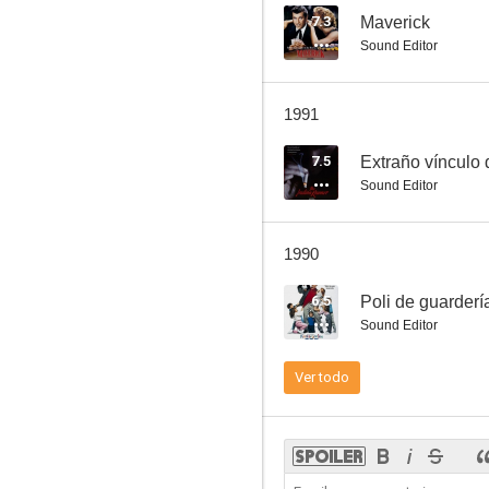
7.3
Maverick
Sound Editor
La revolución de las ratas (Willard)
1991
6.0
7.5
Extraño vínculo
Sound Editor
1990
6.5
Poli de guarderí
Sound Editor
Mujeres del FBI
Ver todo
5.8