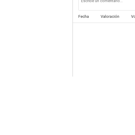
Fecha
Valoración
V
King Kong
--
Un espía súper guay
--