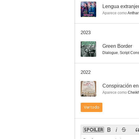
5.0
Lengua extranje
Aparece como
Anthar
Eden
2023
7.2
Green Border
Dialogue
,
Script Cons
2022
6.1
Conspiración en
Aparece como
Cheikh
Ver todo