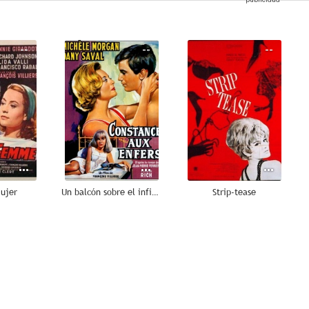
--
--
--
mujer
Un balcón sobre el infierno
Strip-tease
--
--
--