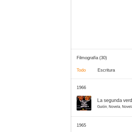
Alpiste para los pajaritos
--
Filmografía (30)
Todo
Escritura
1966
Cargaison blanche
--
--
La segunda ver
Guión
,
Novela
,
Novel
1965