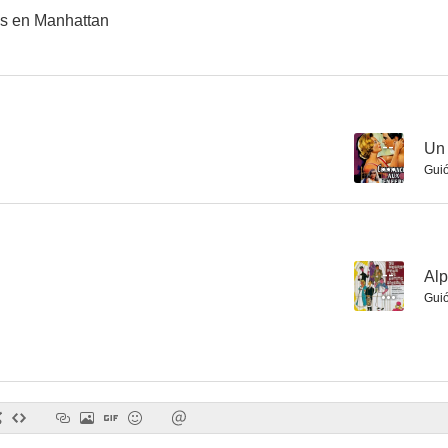
es en Manhattan
La vierge du Rhin
Lucrecia Borgia
Ilusión de m
--
--
--
Un 
Gui
--
Alp
Gui
Manèges
Tous les chemins mènent à Rome
Una playa ta