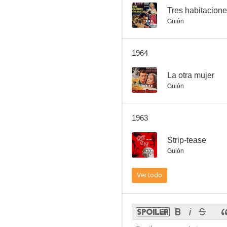
--
Tres habitacion
Guión
Gli amori di Manon Lescaut
1964
--
--
La otra mujer
Guión
1963
--
Strip-tease
Guión
Los milagros ocurren sólo una vez
Ver todo