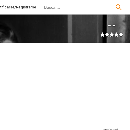
tificarse/Registrarse
--