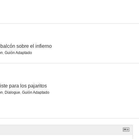
edianoche
La jeune folle
Nariz de cuero
--
--
--
balcón sobre el infierno
ón
,
Guión Adaptado
iste para los pajaritos
ón
,
Dialogue
,
Guión Adaptado
n bonita
Dedé de Amberes
Lucrecia Borgia