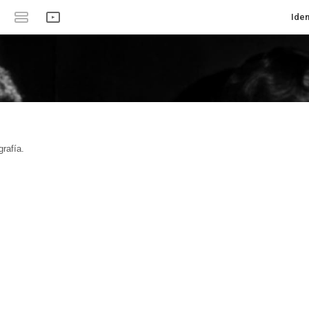
Iden
rafía.