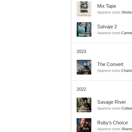
8.7
Mix Tape
Aparece como
Sheila
Sueños mágicos
--
Salvaje 2
Aparece como
Carme
7.3
2023
6.5
The Convert
Aparece como
Charlo
2022
Miss Fisher and the Crypt of Tears
7.5
Savage River
7.1
Aparece como
Collee
--
Ruby's Choice
Aparece como
Sharo