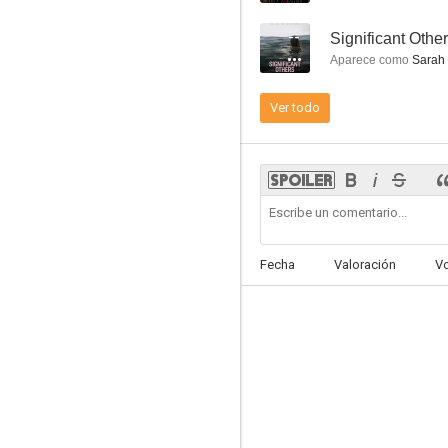
--
Significant Othe
Aparece como
Sarah
Ver todo
Naturaleza salvaje
6.0
Fecha
Valoración
V
Palm Beach
5.1