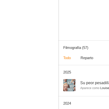
Los 4400
10
Filmografía (57)
Todo
Reparto
2025
En la playa
8.0
7.9
Su peor pesadill
Aparece como
Louise
2024