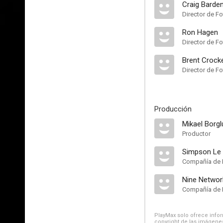
Craig Barde
Director de Fo
Ron Hagen
Director de Fo
Brent Crock
Director de Fo
Producción
Mikael Borg
Productor
Simpson Le 
Compañía de 
Nine Network
Compañía de 
PlayMax solo ofrece inform
copyright de las imágenes