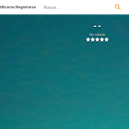
tificarse/Registrarse
--
Sin valorar