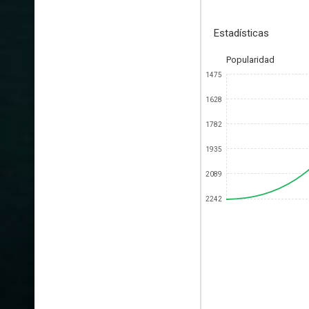
Estadísticas
Popularidad
1475
1628
1782
1935
2089
2242