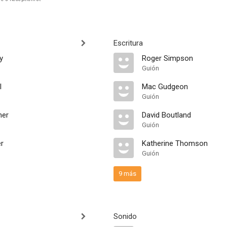
Escritura
y
Roger Simpson
Guión
l
Mac Gudgeon
Guión
her
David Boutland
Guión
er
Katherine Thomson
Guión
9 más
Sonido