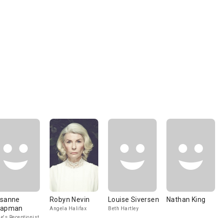
sanne
Robyn Nevin
Louise Siversen
Nathan King
hapman
Angela Halifax
Beth Hartley
e's Receptionist