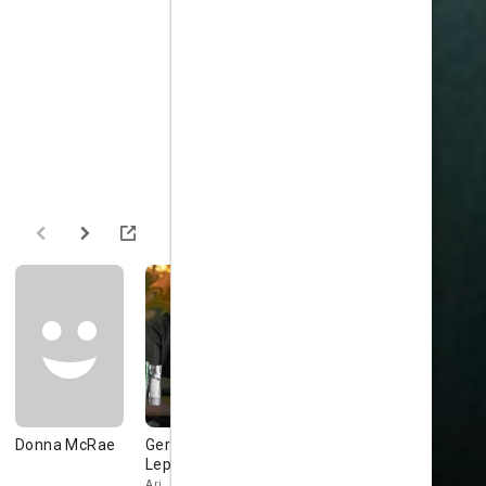
Donna McRae
Gerald
Lance
Steve Bisl
Lepkowski
Anderson
Jonah Cole
Ari