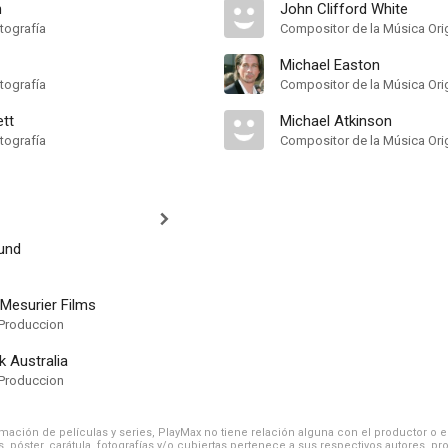
n
John Clifford White
tografía
Compositor de la Música Orig
Michael Easton
tografía
Compositor de la Música Orig
ett
Michael Atkinson
tografía
Compositor de la Música Orig
lund
Mesurier Films
Produccion
 Australia
Produccion
ación de películas y series, PlayMax no tiene relación alguna con el productor o el d
, póster, carátula, fotografías y/o cubiertas pertenece a sus respectivos autores, pr