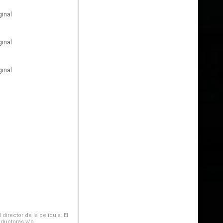
inal
inal
inal
irector de la película. El
oductoras y/o