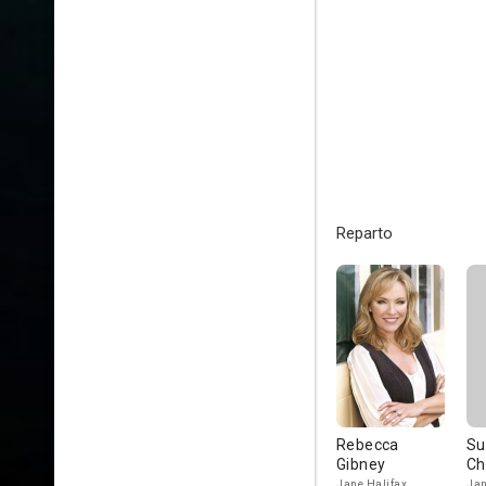
Reparto
Rebecca
Su
Gibney
C
Jane Halifax
Jan