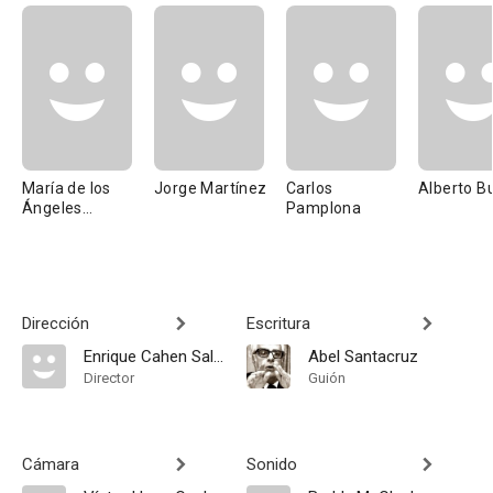
María de los
Jorge Martínez
Carlos
Alberto B
Ángeles
Pamplona
Medrano
Dirección
Escritura
Enrique Cahen Salaberry
Abel Santacruz
Director
Guión
Cámara
Sonido