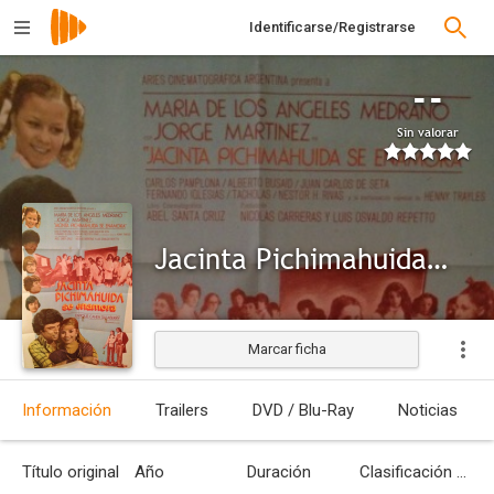
Identificarse/Registrarse
--
Sin valorar
Jacinta Pichimahuida se enamora
Marcar ficha
Información
Trailers
DVD / Blu-Ray
Noticias
Título original
Año
Duración
Clasificación por edades