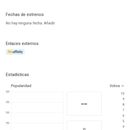
Fechas de estrenos
No hay ninguna fecha.
Añadir
Enlaces externos
Estadísticas
Popularidad
Votos
???
10
9
--
???
8
7
???
6
5
???
4
0