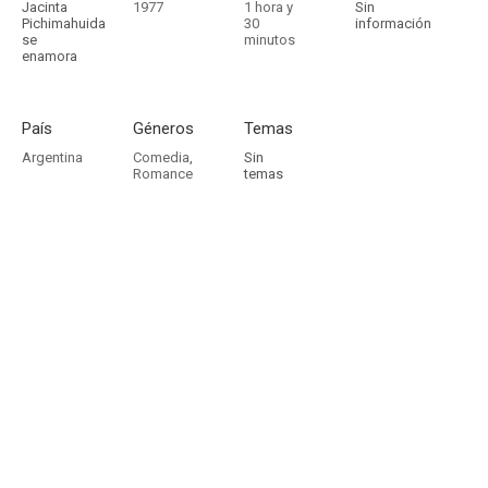
Jacinta
1977
1 hora y
Sin
Pichimahuida
30
información
se
minutos
enamora
País
Géneros
Temas
Argentina
Comedia
,
Sin
Romance
temas