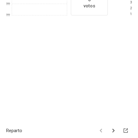
3
???
votos
2
1
???
Reparto