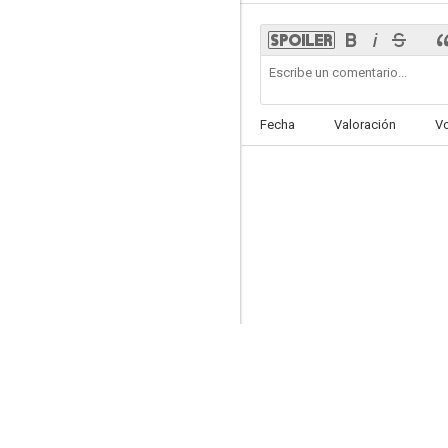
Bad Guy
Fecha
Valoración
V
--
Without Orders