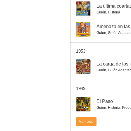
--
La última coarta
Guión
,
Historia
Noches argentinas
--
Amenaza en las 
Guión
,
Guión Adapta
--
1953
--
La carga de los 
Guión
,
Guión Adapta
1949
Everybody's Doing It
--
El Paso
--
Guión
,
Historia
,
Produ
Ver todo