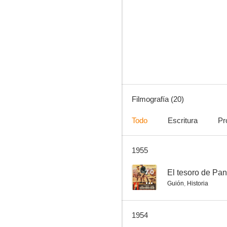
The Lone Wolf
--
Filmografía (20)
Todo
Escritura
Pr
1955
La carga de los indios Sioux
--
7.0
El tesoro de Pan
Guión
,
Historia
1954