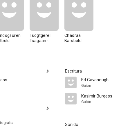
ndogsuren
Tsogtgerel
Chadraa
tbold
Tsagaan-
Barsbold
Owgon
Escritura
gess
Ed Cavanough
Guión
Kasimir Burgess
Guión
tografía
Sonido