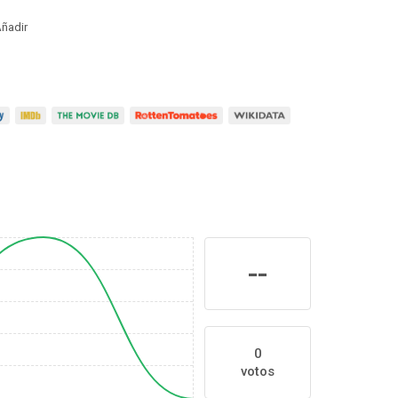
ñadir
--
0
votos