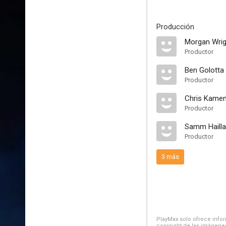
Producción
Morgan Wrig
Productor
Ben Golotta
Productor
Chris Kame
Productor
Samm Hailla
Productor
3 más
PlayMax solo ofrece inform
copyright de las imágenes