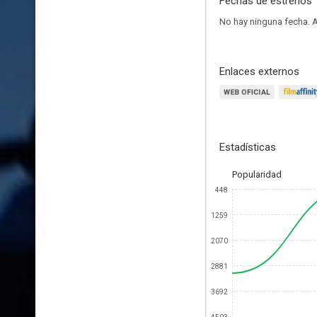
Fechas de estrenos
No hay ninguna fecha.
A
Enlaces externos
Estadísticas
Popularidad
448
1259
2070
2881
3692