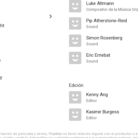
Luke Altmann
Compositor de la Música Orig
Pip Atherstone-Reid
ht
Sound
Simon Rosenberg
Sound
Eric Ernebat
n
Sound
y
Edición
Kenny Ang
Editor
Kasimir Burgess
Editor
ación de películas y series, PlayMax no tiene relación alguna con el productor o el d
, póster, carátula, fotografías y/o cubiertas pertenece a sus respectivos autores, pr