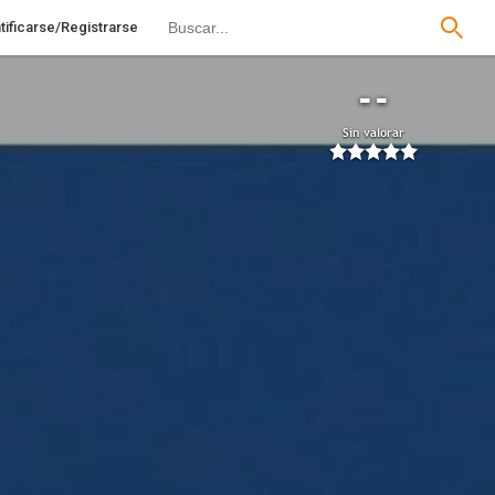
tificarse/Registrarse
--
Sin valorar