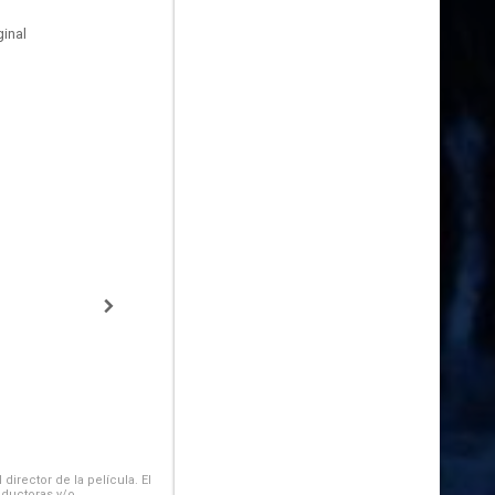
inal
irector de la película. El
oductoras y/o