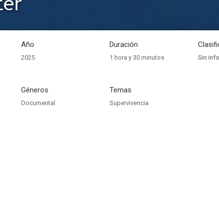
ter
Año
Duración
Clasif
2025
1 hora y 30 minutos
Sin inf
Géneros
Temas
Documental
Supervivencia