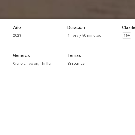
Año
Duración
Clasif
2023
1 hora y 50 minutos
16+
Géneros
Temas
Ciencia ficción
,
Thriller
Sin temas