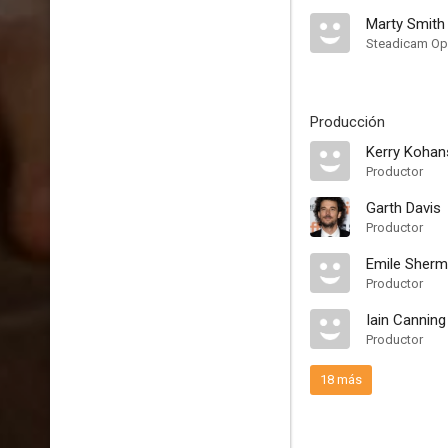
Marty Smith
Steadicam Ope
Producción
Kerry Kohan
Productor
Garth Davis
Productor
Emile Sher
Productor
Iain Canning
Productor
18 más