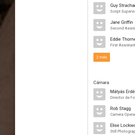
Guy Stracha
Script Supervi
Jane Griffin
Second Assist
Eddie Thorn
First Assistan
2 más
Cámara
Mátyás Erdé
Director de Fo
Rob Stagg
Camera Opera
Elise Lockw
Still Photogra