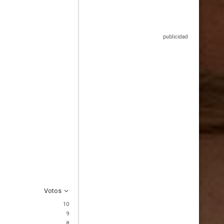
Votos
10
9
8