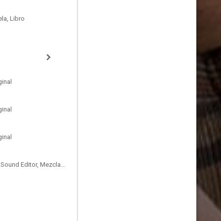
la, Libro
inal
inal
inal
Sound Designer, Supervising Sound Editor, Mezclador de Re-Grabación de Sonido