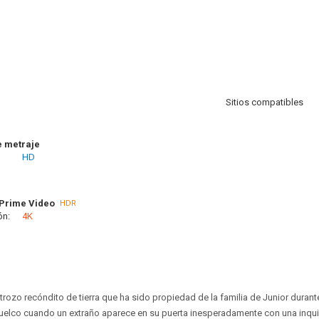
Sitios compatibles
e metraje
HD
Prime Video
HDR
ón:
4K
 trozo recóndito de tierra que ha sido propiedad de la familia de Junior duran
 vuelco cuando un extraño aparece en su puerta inesperadamente con una inqu