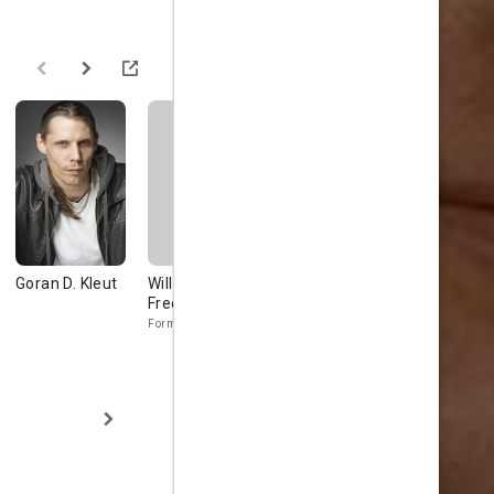
Goran D. Kleut
William
Jesse Spence
Jalen Ong
Freeman
Computer
Technician 1
Formal Escort 2