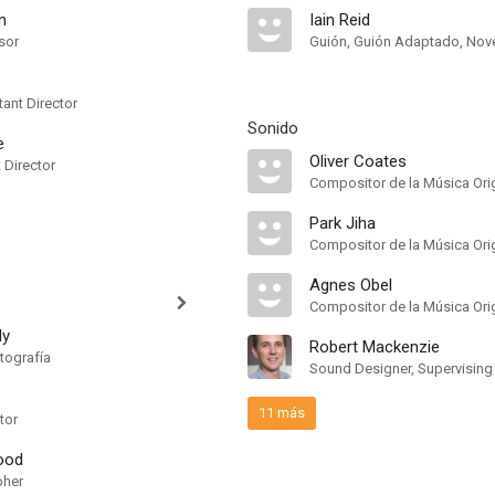
n
Iain Reid
sor
Guión, Guión Adaptado, Nove
ant Director
Sonido
e
Oliver Coates
t Director
Compositor de la Música Orig
Park Jiha
Compositor de la Música Orig
Agnes Obel
Compositor de la Música Orig
ly
Robert Mackenzie
tografía
11 más
tor
ood
pher