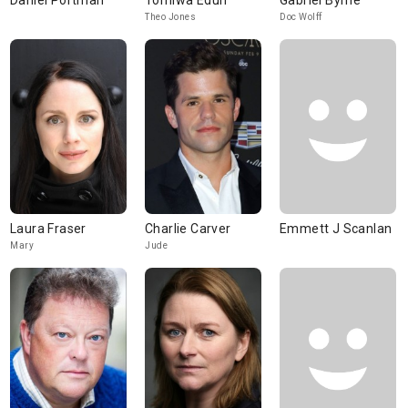
Daniel Portman
Tomiwa Edun
Gabriel Byrne
Theo Jones
Doc Wolff
Laura Fraser
Charlie Carver
Emmett J Scanlan
Mary
Jude