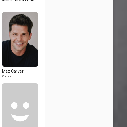
Adetomiwa Edun
Max Carver
Caden