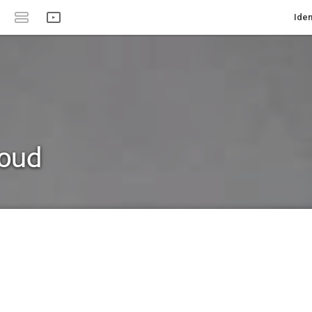
Iden
loud