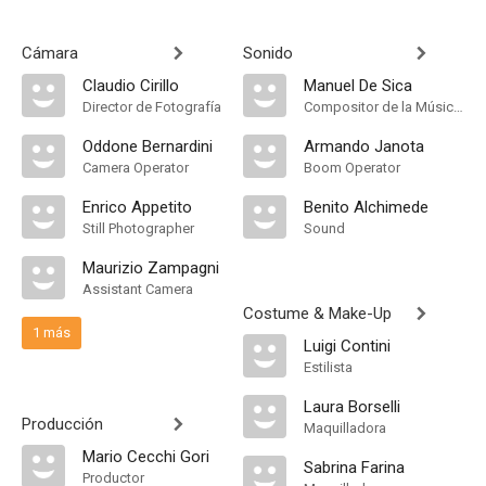
Cámara
Sonido
Claudio Cirillo
Manuel De Sica
Director de Fotografía
Compositor de la Música Original
Oddone Bernardini
Armando Janota
Camera Operator
Boom Operator
Enrico Appetito
Benito Alchimede
Still Photographer
Sound
Maurizio Zampagni
Assistant Camera
Costume & Make-Up
1 más
Luigi Contini
Estilista
Laura Borselli
Producción
Maquilladora
Mario Cecchi Gori
Sabrina Farina
Productor