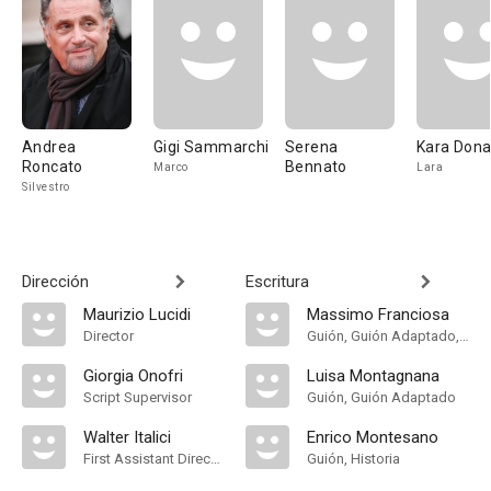
Andrea
Gigi Sammarchi
Serena
Kara Dona
Roncato
Bennato
Marco
Lara
Silvestro
Dirección
Escritura
Maurizio Lucidi
Massimo Franciosa
Director
Guión, Guión Adaptado, Historia
Giorgia Onofri
Luisa Montagnana
Script Supervisor
Guión, Guión Adaptado
Walter Italici
Enrico Montesano
First Assistant Director
Guión, Historia