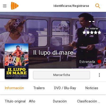
Identificarse/Registrarse
--
Sin valorar
Il lupo di mare
Estrenada
Marcar ficha
Información
Trailers
DVD / Blu-Ray
Noticias
Título original
Año
Duración
Clasificación por edades