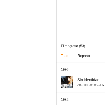
Hundid el Bismarck
6.0
Filmografía (53)
Todo
Reparto
1995
Los que saben morir
--
--
Sin identidad
Aparece como
Car Ki
1982