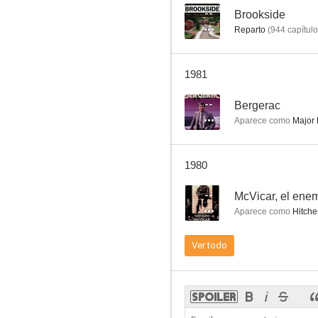
--
Brookside
Reparto
(
944
capítul
Sin identidad
1981
--
--
Bergerac
Aparece como
Major 
1980
--
McVicar, el ene
Aparece como
Hitche
Supernatural
Ver todo
--