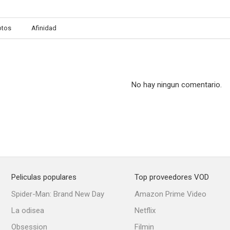
otos
Afinidad
Van der Valk
Los protectores
La estrella 
--
--
No hay ningun comentario.
Peliculas populares
Top proveedores VOD
ITV Saturday Night Theatre
ITV Playhouse
Spider-Man: Brand New Day
Amazon Prime Video
--
--
La odisea
Netflix
Obsession
Filmin