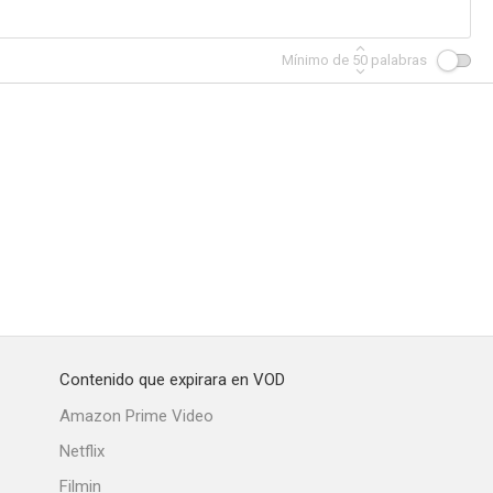
Mínimo de
50
palabras
del sur
Cry Wolf
La venganza del Santo
--
--
--
Contenido que expirara en VOD
Los traidores de San Ángel
The Sandwich Man
Blackmail
Amazon Prime Video
--
--
--
Netflix
Filmin