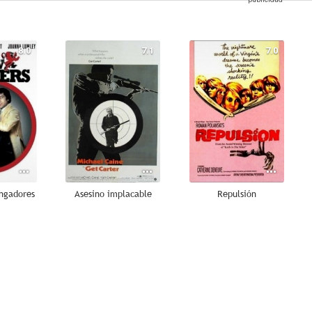
8.0
7.1
7.0
engadores
Asesino implacable
Repulsión
6.5
6.5
6.3