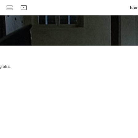
Iden
rafía.