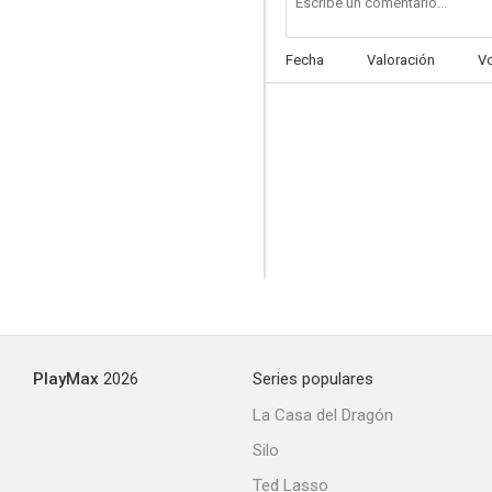
Fecha
Valoración
V
All Coppers Are...
--
PlayMax
2026
Series populares
Más allá del sol
La Casa del Dragón
--
Silo
Ted Lasso