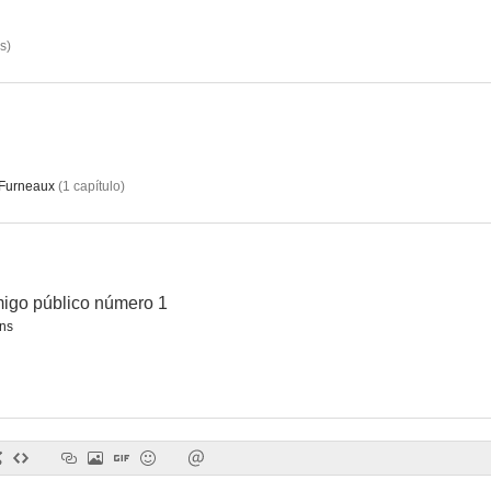
os
)
Brookside
Bergerac
--
--
Furneaux
(
1
capítulo
)
migo público número 1
ns
Premiere
Sombras de Greene
Veinticuatro ho
--
--