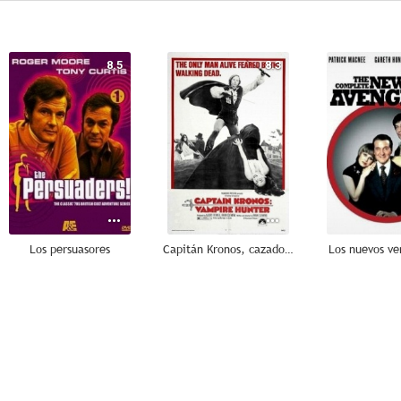
8.5
8.3
Los persuasores
Capitán Kronos, cazador de vampiros
Los nuevos v
6.6
6.6