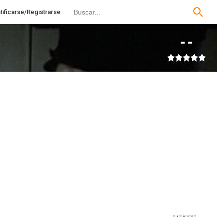
tificarse/Registrarse
--