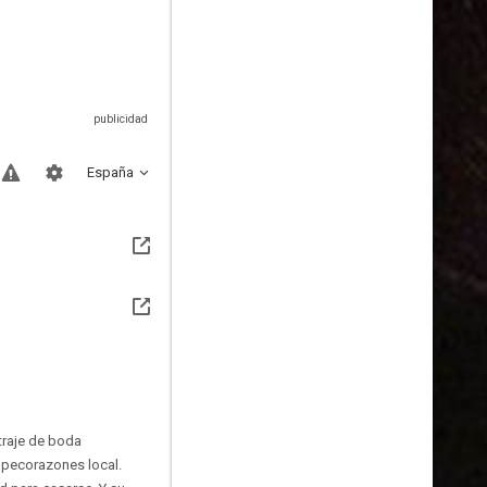
España
traje de boda
mpecorazones local.