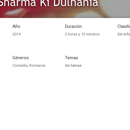
Sharma Ki Dulhania
Año
Duración
Clasif
2014
2 horas y 13 minutos
Sin inf
Géneros
Temas
Comedia
,
Romance
Sin temas