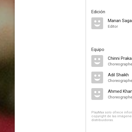
Edición
Manan Saga
Editor
Equipo
Chinni Prak
Choreographe
Adil Shaikh
Choreographe
Ahmed Kha
Choreographe
PlayMax solo ofrece inform
copyright de las imágenes
distribuidoras.