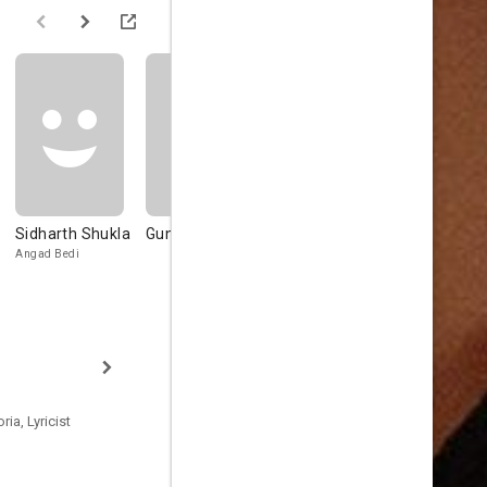
Sidharth Shukla
Guncha Narula
Aditya Sharma
Deepika A
Angad Bedi
Ranjeet
Mrs Singh
ia, Lyricist