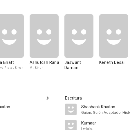
ia Bhatt
Ashutosh Rana
Jaswant
Keneth Desai
Daman
ya Pratap Singh
Mr. Singh
Escritura
aitan
Shashank Khaitan
Guión, Guión Adaptado, Histor
Kumaar
Lyricist