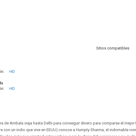
Sitios compatibles
ón:
HD
ds
ón:
HD
ra de Ambala viaja hasta Delhi para conseguir dinero para comparse el mejor 
re con un indio que vive en EEUU) conoce a Humpty Sharma, el indomable ro