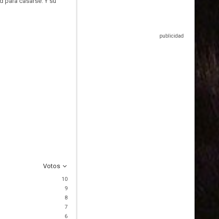
d para casarse. Y su
Votos
10
9
8
7
6