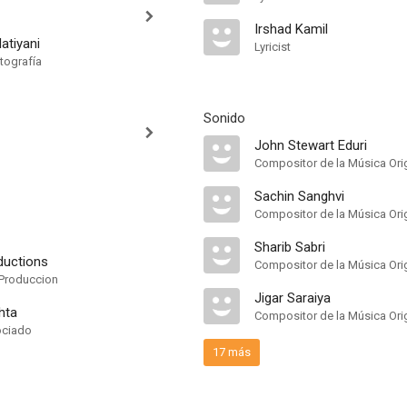
Irshad Kamil
atiyani
Lyricist
tografía
Sonido
John Stewart Eduri
Compositor de la Música Orig
Sachin Sanghvi
Compositor de la Música Orig
Sharib Sabri
ductions
Compositor de la Música Orig
Produccion
Jigar Saraiya
hta
Compositor de la Música Orig
ociado
17 más