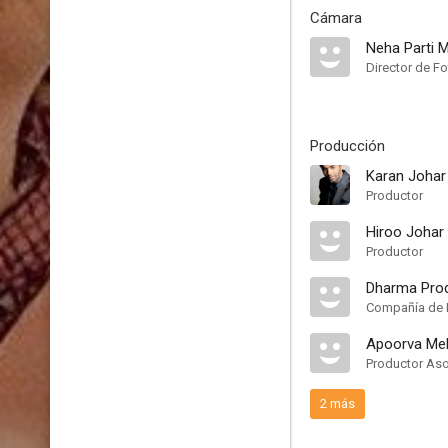
Cámara
Neha Parti M
Director de Fo
Producción
Karan Johar
Productor
Hiroo Johar
Productor
Dharma Pro
Compañía de 
Apoorva Me
Productor As
2 más