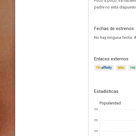
Poco a poco, irá nacien
padre no está dispuesto
Fechas de estrenos
No hay ninguna fecha.
A
Enlaces externos
Estadísticas
Popularidad
???
???
???