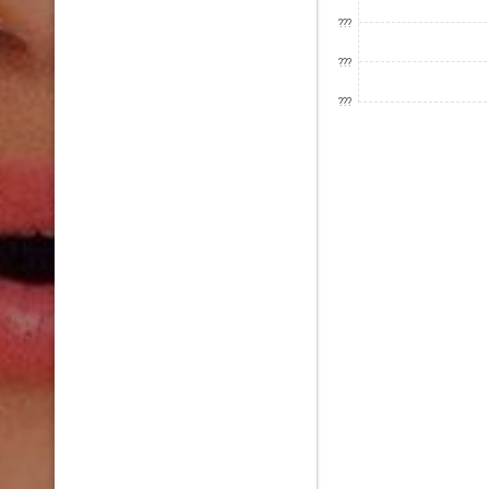
???
???
???