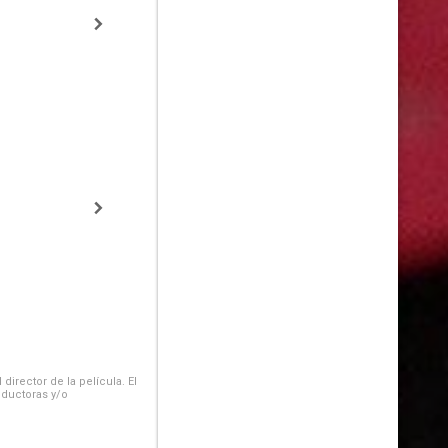
irector de la película. El
oductoras y/o