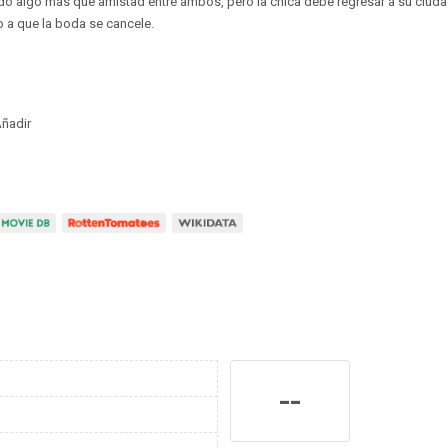
do algo más que amistad entre ambos, pero la chica debe regresar a su ciuda
 a que la boda se cancele.
ñadir
--