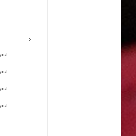
inal
inal
inal
inal