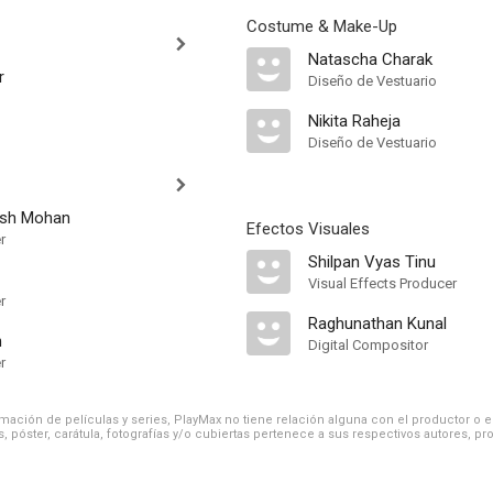
Costume & Make-Up
Natascha Charak
r
Diseño de Vestuario
Nikita Raheja
Diseño de Vestuario
ash Mohan
Efectos Visuales
r
Shilpan Vyas Tinu
Visual Effects Producer
r
Raghunathan Kunal
n
Digital Compositor
r
ación de películas y series, PlayMax no tiene relación alguna con el productor o el d
, póster, carátula, fotografías y/o cubiertas pertenece a sus respectivos autores, pr