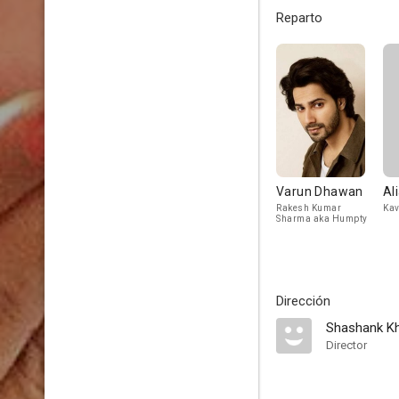
Reparto
Varun Dhawan
Al
Rakesh Kumar
Kav
Sharma aka Humpty
Dirección
Shashank Kh
Director