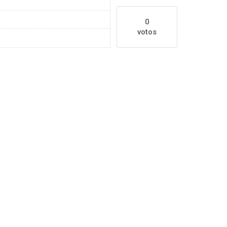
0
votos