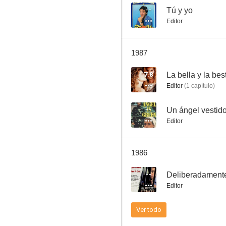
--
Tú y yo
Editor
Tú a Boston y yo a California 3
1987
--
7.8
La bella y la bes
Editor
(
1
capítulo
)
--
Un ángel vestid
Editor
1986
Bigfoot
--
Deliberadamente
--
Editor
Ver todo