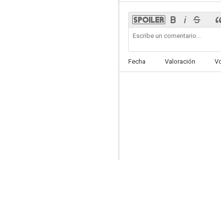
Roller Boogie
Fecha
Valoración
V
--
Cannon