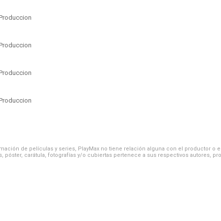
Produccion
Produccion
Produccion
Produccion
ación de películas y series, PlayMax no tiene relación alguna con el productor o el d
, póster, carátula, fotografías y/o cubiertas pertenece a sus respectivos autores, pr