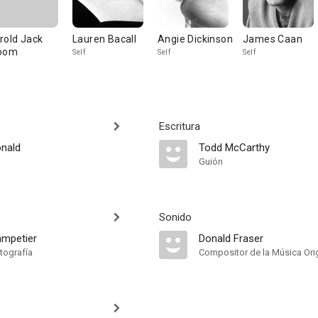
rold Jack
Lauren Bacall
Angie Dickinson
James Caan
oom
Self
Self
Self
Escritura
nald
Todd McCarthy
Guión
Sonido
ampetier
Donald Fraser
tografía
Compositor de la Música Orig