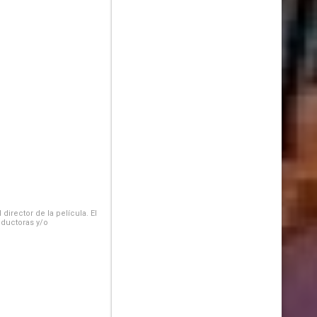
irector de la película. El
oductoras y/o