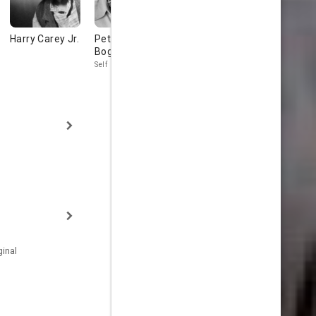
Harry Carey Jr.
Peter
Michael Mann
Paul Helmi
Bogdanovich
Self
Self
inal