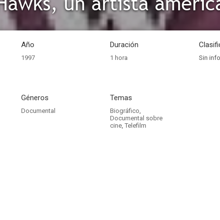
awks, un artista americ
Año
Duración
Clasif
1997
1 hora
Sin inf
Géneros
Temas
Documental
Biográfico
,
Documental sobre
cine
,
Telefilm