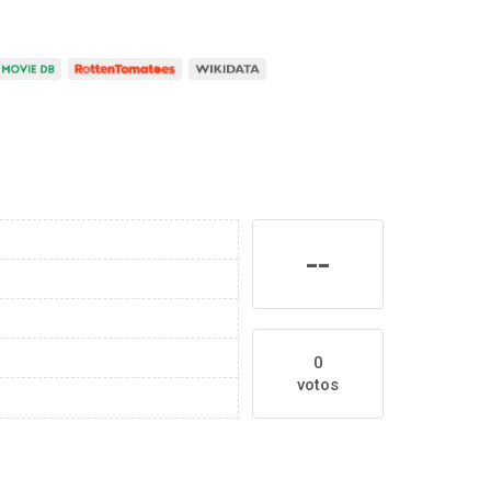
--
0
votos