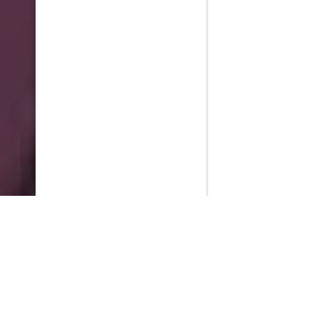
PlayMax
2026
Series populares
La Casa del Dragón
Silo
Ted Lasso
Stuart no consigue salvar el universo