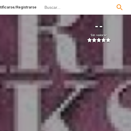
tificarse/Registrarse
--
Sin valorar