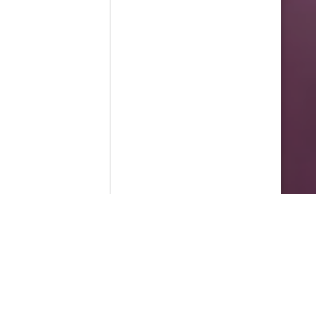
Contenido que expirara en VOD
Amazon Prime Video
Netflix
Filmin
Movistar+