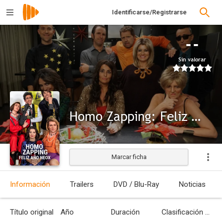
Identificarse/Registrarse
--
Sin valorar
Homo Zapping: Feliz Año Neox
Marcar ficha
Información
Trailers
DVD / Blu-Ray
Noticias
Título original
Año
Duración
Clasificación por edades