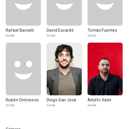
Rafael Barceló
David Escardó
Tomás Fuentes
Guión
Guión
Guión
Rubén Ontiveiros
Diego San José
Adolfo Valor
Guión
Guión
Guión