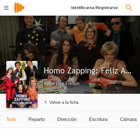
Identificarse/Registrarse
Homo Zapping: Feliz Año Neox
Reparto y Equipo
Volver a la ficha
Todo
Reparto
Dirección
Escritura
Cámara