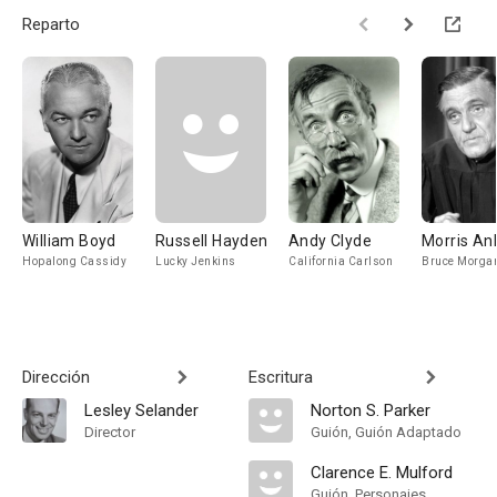
Reparto
William Boyd
Russell Hayden
Andy Clyde
Morris A
Hopalong Cassidy
Lucky Jenkins
California Carlson
Bruce Morga
Dirección
Escritura
Lesley Selander
Norton S. Parker
Director
Guión, Guión Adaptado
Clarence E. Mulford
Guión, Personajes