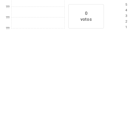
5
???
4
0
3
???
votos
2
1
???