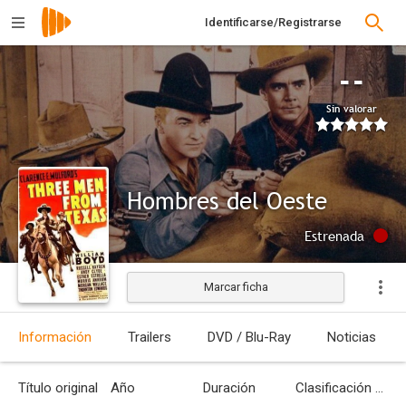
Identificarse/Registrarse
--
Sin valorar
Hombres del Oeste
Estrenada
Marcar ficha
Información
Trailers
DVD / Blu-Ray
Noticias
Título original
Año
Duración
Clasificación por edades